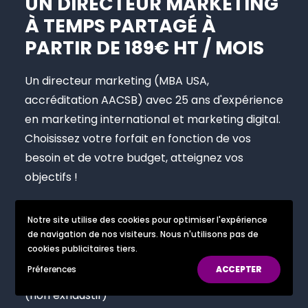
UN DIRECTEUR MARKETING
À TEMPS PARTAGÉ À
PARTIR DE 189€ HT / MOIS
Un directeur marketing (MBA USA,
accréditation AACSB) avec 25 ans d'expérience
en marketing international et marketing digital.
Choisissez votre forfait en fonction de vos
besoin et de votre budget, atteignez vos
objectifs !
Notre site utilise des cookies pour optimiser l'expérience
Examples
de navigation de nos visiteurs. Nous n'utilisons pas de
cookies publicitaires tiers.
d'accompagnent
Préferences
ACCEPTER
(non exhaustif)