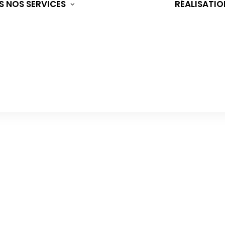
S
NOS SERVICES
RÉALISATIO
CONSULTING &
MARKETING
DIGITAL
WEB DESIGN
ECOMMERCE
BRANDING